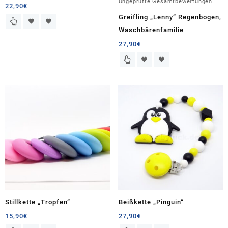
mit
Ungeprüfte Gesamtbewertungen
22,90
€
5.00
von 5
Greifling „Lenny“ Regenbogen,
Waschbärenfamilie
27,90
€
Stillkette „Tropfen“
Beißkette „Pinguin“
15,90
€
27,90
€