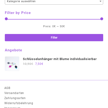
Kategorie auswählen
Filter by Price
Preis:
0€
—
50€
Min
Max
Pre
Pre
Filter
Angebote
Schlüsselanhänger mit Blume individualisierbar
Ursprünglicher
Aktueller
10,90
€
7,50
€
Preis
Preis
war:
ist:
10,90€
7,50€.
AGB
Versandarten
Zahlungsarten
Widerrufsbelehrung