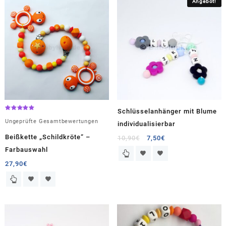
Angebot!
Schlüsselanhänger mit Blume
Bewertet
mit
Ungeprüfte Gesamtbewertungen
individualisierbar
5.00
von 5
Beißkette „Schildkröte“ –
Ursprünglicher
Aktueller
10,90
€
7,50
€
Preis
Preis
Farbauswahl
war:
ist:
27,90
€
10,90€
7,50€.