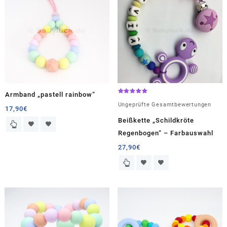
Armband „pastell rainbow“
Bewertet
mit
Ungeprüfte Gesamtbewertungen
17,90
€
5.00
von 5
Beißkette „Schildkröte
Regenbogen“ – Farbauswahl
27,90
€