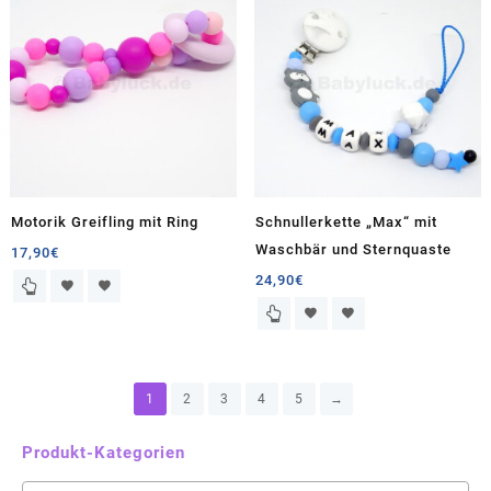
Motorik Greifling mit Ring
Schnullerkette „Max“ mit
Waschbär und Sternquaste
17,90
€
24,90
€
1
2
3
4
5
→
Produkt-Kategorien