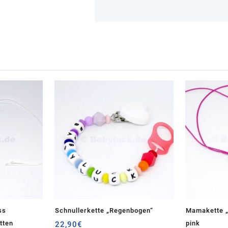
ss
Schnullerkette „Regenbogen“
Mamakette „
etten
pink
22,90
€