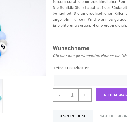
fördern durch die unterschiedlichen For
Die Schildkröte ist auch auf der Rücksei
betrachtet. Die unterschiedlichen Rille
angenehm für dein Kind, wenn es gerade 
Erleichterung sorgen. Hier werden gleich
Wunschname
Gib hier den gewünschten Namen ein (Nu
keine Zusatzkosten
Greifling
-
+
IN DEN WA
"Lukas"
mit
Name
und
BESCHREIBUNG
PRODUKTINFO
Schildkröte