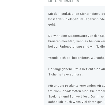
Menge
META INFORMATION
Mit dem praktischen Sicherheitsversch
So ist der Spielspaß im Tagebuch ode
geht.
Da wir keine Massenware von der Stang
kreieren möchten, kann es bei den v
bei der Farbgestaltung sind wir flexib
Wende dich bei besonderen Wünschen
Der angegebene Preis bezieht sich au
Sicherheitsverschluss.
Für unsere Produkte verwenden wir aus
frei von Schadstoffen sind. Sie entha
Speichel- und Schweißfest. Damit verl
schädlich, auch wenn viel daran genuc