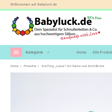
Skip
Willkommen auf Babyluck.de
to
content
Kategorie
Home
Alle Produ
Home
Produkte
Greifling „Lukas“ mit Name und Schildkröte