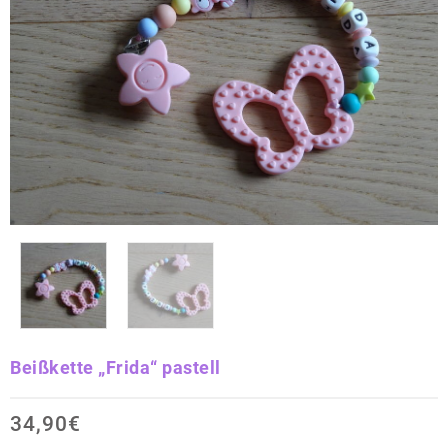
Beißkette „Frida“ pastell
34,90
€