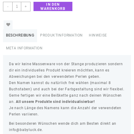
IN DEN
Beißkette
-
+
WARENKORB
"Frida"
pastell
Menge
BESCHREIBUNG
PRODUKTINFORMATION
HINWEISE
META INFORMATION
Da wir keine Massenware von der Stange produzieren sondern
dir ein individuelles Produkt kreieren möchten, kann es
Abweichungen bei den verwendeten Perlen geben.
Den Namen kannst du natürlich frei wählen (maximal 8
Buchstaben) und auch bei der Farbgestaltung sind wir flexibel.
Gerne fertigen wir eine Beißkette ganz nach deinen Wünschen
an.
All unsere Produkte sind individualisierbar!
Je nach Länge des Namens kann die Anzahl der verwendeten
Perlen variieren.
Bei besonderen Wünschen wende dich am Besten direkt an
info@babyluck.de.