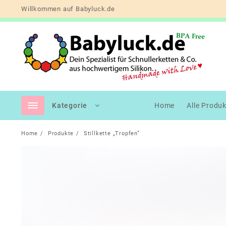
Skip
Willkommen auf Babyluck.de
to
content
Kategorie
Home
Alle Produ
Home
Produkte
Stillkette „Tropfen“