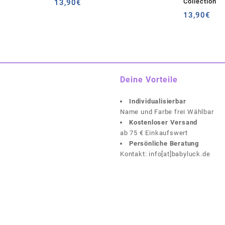
Collection
13,90
€
13,90
€
Deine Vorteile
Individualisierbar
Name und Farbe frei Wählbar
Kostenloser Versand
ab 75 € Einkaufswert
Persönliche Beratung
Kontakt: info[at]babyluck.de