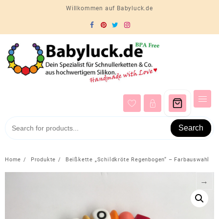
Skip
Willkommen auf Babyluck.de
to
content
Search
Home
Produkte
Beißkette „Schildkröte Regenbogen“ – Farbauswahl
→