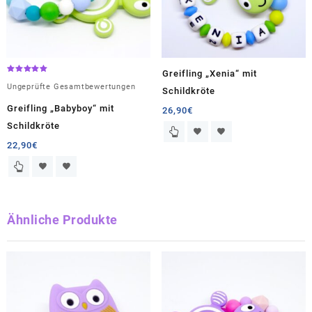
Greifling „Xenia“ mit
Bewertet
mit
Ungeprüfte Gesamtbewertungen
Schildkröte
5.00
von 5
Greifling „Babyboy“ mit
26,90
€
Schildkröte
22,90
€
Ähnliche Produkte