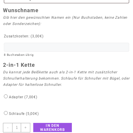
Wunschname
Gib hier den gewünschten Namen ein (Nur Buchstaben, keine Zahlen
oder Sonderzeichen):
Zusatzkosten: (
3,00
€
)
8
Buchstaben übrig
2-in-1 Kette
Du kannst jede Beißkette auch als 2-in-1 Kette mit zusätzlicher
Schnullerhalterung bekommen. Schlaufe für Schnuller mit Bügel, oder
Adapter für halterlose Schnuller.
Adapter (
7,00
€
)
Schlaufe (
5,00
€
)
IN DEN
Beißkette
-
+
WARENKORB
"Schildkröte