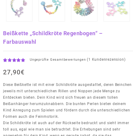
Beißkette „Schildkröte Regenbogen“ –
Farbauswahl
(
1
Kundenrezension)
Ungeprüfte Gesamtbewertungen
Bewertet
1
mit
27,90
5.00
€
von 5,
basierend
Diese Beißkette ist mit einer Schildkröte ausgestattet, deren Beinchen
auf
Kundenbewertung
jeweils mit unterschiedlichen Rillen und Noppen jede Menge zu
Entdecken bieten. Dein Kind wird sich freuen an diesem tollen
Beißanhänger herumzuknabbern. Die bunten Perlen bieten deinem
Kind Anregung zum Spielen und fördern durch die unterschiedlichen
Formen auch die Feinmotorik.
Die Schildkröte ist auch auf der Rückseite bedruckt und sieht immer
toll aus, egal wie man sie betrachtet. Die Erhebungen sind sehr
angenehm für dein Kind, wenn es gerade zahnt, da sie das