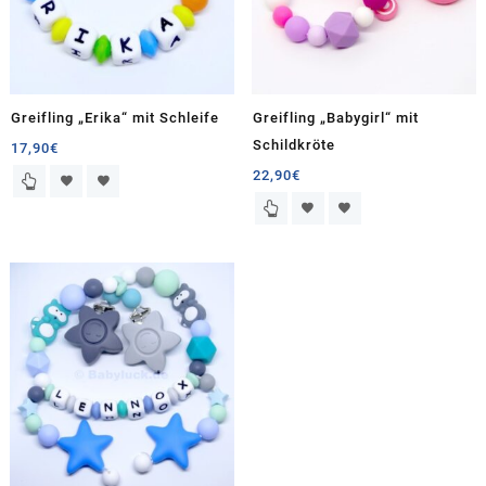
Greifling „Erika“ mit Schleife
Greifling „Babygirl“ mit
Schildkröte
17,90
€
22,90
€