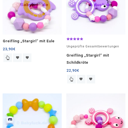
Greifling „Stargirl“ mit Eule
Bewertet
mit
Ungeprüfte Gesamtbewertungen
23,90
€
5.00
von 5
Greifling „Stargirl“ mit
Schildkröte
22,90
€