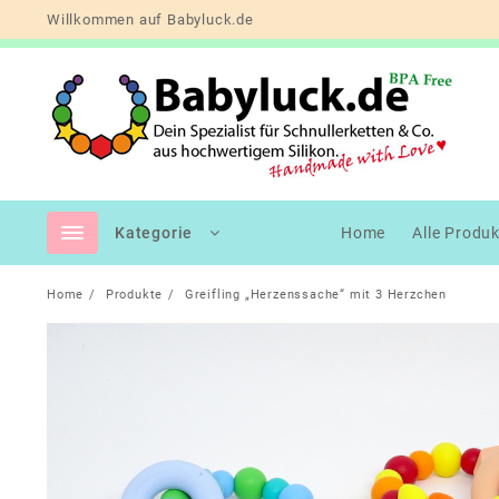
Skip
Willkommen auf Babyluck.de
to
content
Kategorie
Home
Alle Produ
Home
Produkte
Greifling „Herzenssache“ mit 3 Herzchen