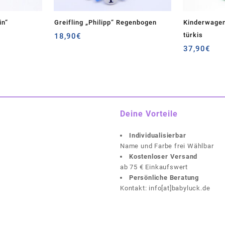
in“
Greifling „Philipp“ Regenbogen
Kinderwagen
türkis
18,90
€
37,90
€
Deine Vorteile
Individualisierbar
Name und Farbe frei Wählbar
Kostenloser Versand
ab 75 € Einkaufswert
Persönliche Beratung
Kontakt: info[at]babyluck.de