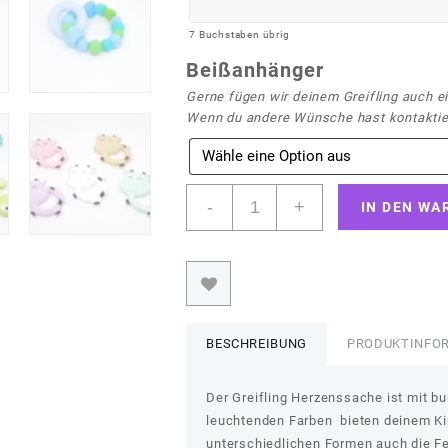
7
Buchstaben übrig
Beißanhänger
Gerne fügen wir deinem Greifling auch e
Wenn du andere Wünsche hast kontaktier
Greifling
-
+
IN DEN WA
"Herzenssache"
mit
3
Herzchen
Menge
BESCHREIBUNG
PRODUKTINFO
Der Greifling Herzenssache ist mit bu
leuchtenden Farben bieten deinem Ki
unterschiedlichen Formen auch die Fei