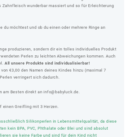
s Zahnfleisch wunderbar massiert und so für Erleichterung
e du möchtest und ob du einen oder mehrere Ringe an
e produzieren, sondern dir ein tolles individuelles Produkt
erwendeten Perlen zu leichten Abweichungen kommen. Auch
el.
All unsere Produkte sind individualisierbar!
s von €3,00 den Namen deines Kindes hinzu (maximal 7
erlen verringert sich dadurch.
 am Besten direkt an
info@babyluck.de.
 einen Greifling mit 3 Herzen.
schließlich Silikonperlen in Lebensmittelqualität, da diese
lten kein BPA, PVC, Phthalate oder Blei und sind absolut
ieren sie keine Farbe und sind für dein Kind nicht