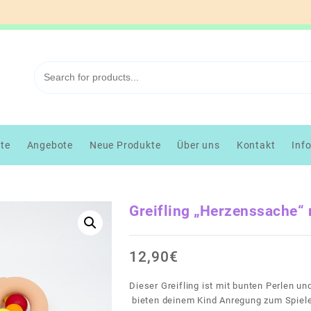
kte
Angebote
Neue Produkte
Über uns
Kontakt
Inf
Greifling „Herzenssache“
12,90
€
Dieser Greifling ist mit bunten Perlen u
bieten deinem Kind Anregung zum Spiele