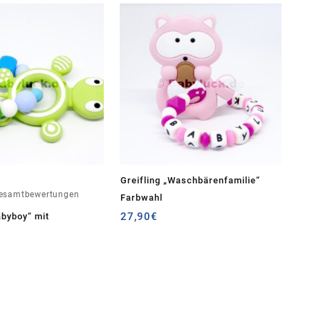
Greifling „Waschbärenfamilie“
Gesamtbewertungen
Farbwahl
27,90
€
abyboy“ mit