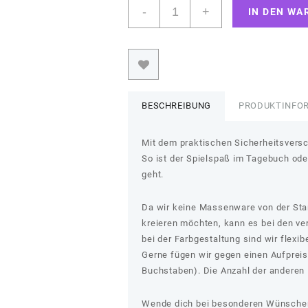
Greifling
-
+
IN DEN WA
"Giraffe"
Menge
BESCHREIBUNG
PRODUKTINFO
Mit dem praktischen Sicherheitsversch
So ist der Spielspaß im Tagebuch ode
geht.
Da wir keine Massenware von der Stang
kreieren möchten, kann es bei den v
bei der Farbgestaltung sind wir flexib
Gerne fügen wir gegen einen Aufprei
Buchstaben). Die Anzahl der anderen P
Wende dich bei besonderen Wünschen