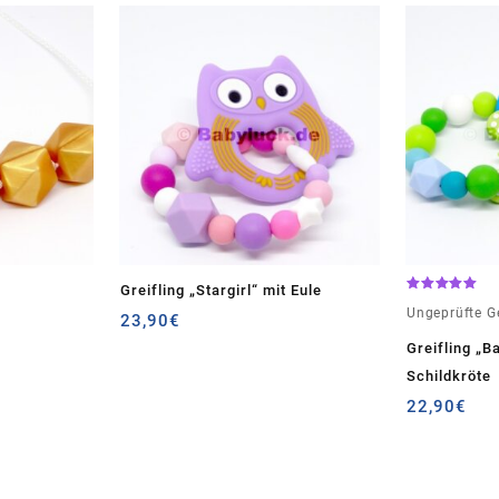
Greifling „Stargirl“ mit Eule
Bewertet
Ungeprüfte 
mit
23,90
€
5.00
von 5
Greifling „B
Schildkröte
22,90
€