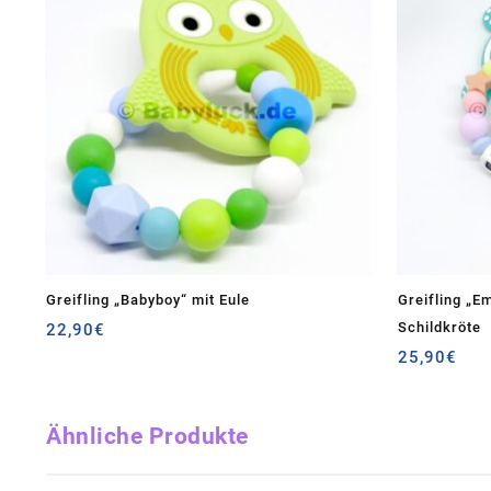
Greifling „Babyboy“ mit Eule
Greifling „E
Schildkröte
22,90
€
25,90
€
Ähnliche Produkte