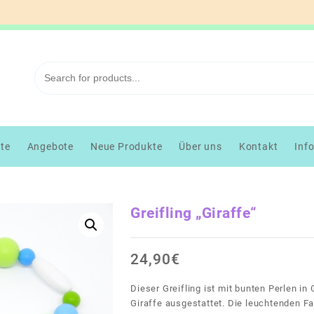
kte
Angebote
Neue Produkte
Über uns
Kontakt
Inf
Greifling „Giraffe“
24,90
€
Dieser Greifling ist mit bunten Perlen i
Giraffe ausgestattet. Die leuchtenden F