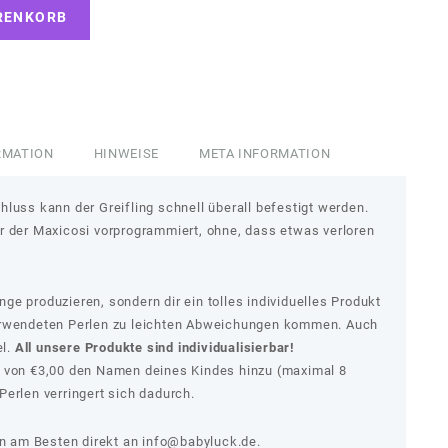
RENKORB
RMATION
HINWEISE
META INFORMATION
luss kann der Greifling schnell überall befestigt werden.
r der Maxicosi vorprogrammiert, ohne, dass etwas verloren
e produzieren, sondern dir ein tolles individuelles Produkt
erwendeten Perlen zu leichten Abweichungen kommen. Auch
el.
All unsere Produkte sind individualisierbar!
s von €3,00 den Namen deines Kindes hinzu (maximal 8
erlen verringert sich dadurch.
 am Besten direkt an
info@babyluck.de.