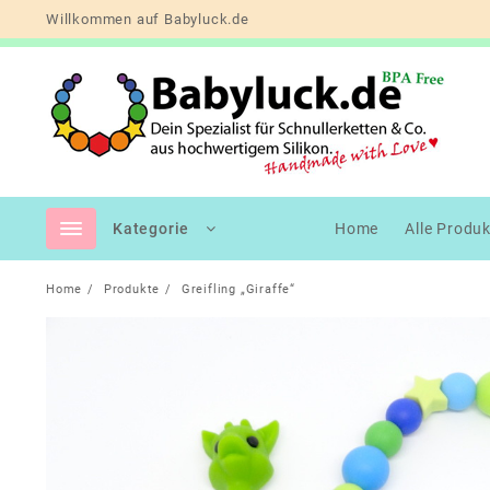
Skip
Willkommen auf Babyluck.de
to
content
Kategorie
Home
Alle Produ
Home
Produkte
Greifling „Giraffe“