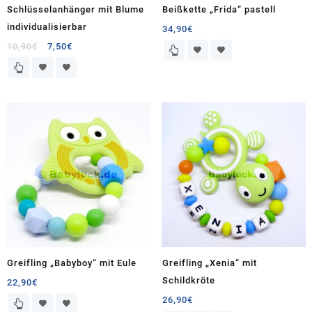
Schlüsselanhänger mit Blume
Beißkette „Frida“ pastell
individualisierbar
34,90
€
Ursprünglicher
Aktueller
10,90
€
7,50
€
Preis
Preis
war:
ist:
10,90€
7,50€.
Greifling „Babyboy“ mit Eule
Greifling „Xenia“ mit
Schildkröte
22,90
€
26,90
€