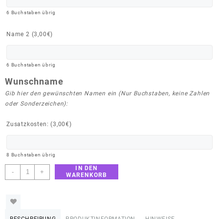
6
Buchstaben übrig
Name 2 (
3,00
€
)
6
Buchstaben übrig
Wunschname
Gib hier den gewünschten Namen ein (Nur Buchstaben, keine Zahlen
oder Sonderzeichen):
Zusatzkosten: (
3,00
€
)
8
Buchstaben übrig
IN DEN
Kinderwagenkette
-
+
WARENKORB
Schildkröte
und
Waschbären
Menge
BESCHREIBUNG
PRODUKTINFORMATION
HINWEISE