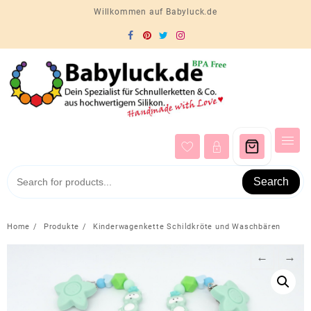
Skip
Willkommen auf Babyluck.de
to
content
Search
Home
Produkte
Kinderwagenkette Schildkröte und Waschbären
←
→