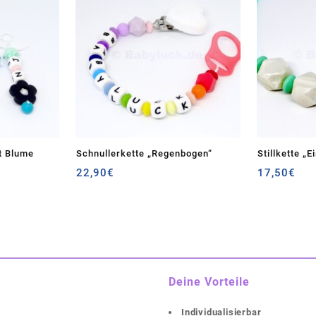
t Blume
Schnullerkette „Regenbogen“
Stillkette „E
22,90
€
17,50
€
cher
eller
s
€.
Deine Vorteile
Individualisierbar