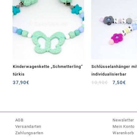
Kinderwagenkette „Schmetterling“
Schlüsselanhänger mi
türkis
individualisierbar
Ursprüngli
Aktu
37,90
€
10,90
€
7,50
€
Preis
Prei
war:
ist:
10,90€
7,50
AGB
Newsletter
Versandarten
Mein Konto
Zahlungsarten
Warenkorb