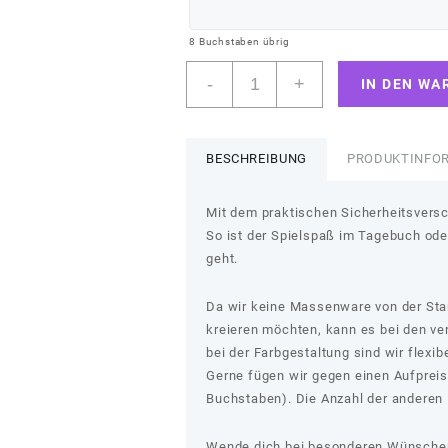
8
Buchstaben übrig
Greifling
-
+
IN DEN WA
"Starboy"
mit
Eule
Menge
BESCHREIBUNG
PRODUKTINFO
Mit dem praktischen Sicherheitsversch
So ist der Spielspaß im Tagebuch ode
geht.
Da wir keine Massenware von der Stang
kreieren möchten, kann es bei den v
bei der Farbgestaltung sind wir flexib
Gerne fügen wir gegen einen Aufprei
Buchstaben). Die Anzahl der anderen P
Wende dich bei besonderen Wünschen