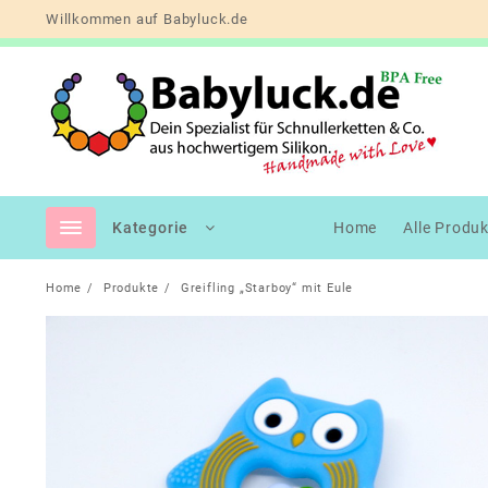
Skip
Willkommen auf Babyluck.de
to
content
Kategorie
Home
Alle Produ
Home
Produkte
Greifling „Starboy“ mit Eule