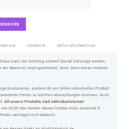
RENKORB
RMATION
HINWEISE
META INFORMATION
luss kann der Greifling schnell überall befestigt werden.
r der Maxicosi vorprogrammiert, ohne, dass etwas verloren
e produzieren, sondern dir ein tolles individuelles Produkt
erwendeten Perlen zu leichten Abweichungen kommen. Auch
el.
All unsere Produkte sind individualisierbar!
s von €3,00 den Namen deines Kindes hinzu (maximal 8
erlen verringert sich dadurch.
 am Besten direkt an
info@babyluck.de.