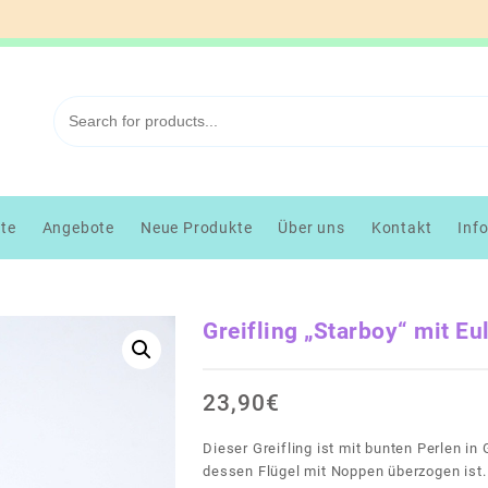
kte
Angebote
Neue Produkte
Über uns
Kontakt
Inf
Greifling „Starboy“ mit Eu
23,90
€
Dieser Greifling ist mit bunten Perlen i
dessen Flügel mit Noppen überzogen ist.