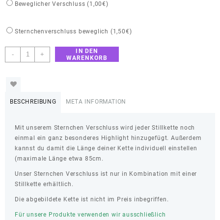
Beweglicher Verschluss (
1,00
€
)
Sternchenverschluss beweglich (
1,50
€
)
IN DEN
Beweglicher
-
+
WARENKORB
Verschluss
"Sternchen"
für
Stillketten
BESCHREIBUNG
META INFORMATION
Menge
Mit unserem Sternchen Verschluss wird jeder Stillkette noch
einmal ein ganz besonderes Highlight hinzugefügt. Außerdem
kannst du damit die Länge deiner Kette individuell einstellen
(maximale Länge etwa 85cm.
Unser Sternchen Verschluss ist nur in Kombination mit einer
Stillkette erhältlich.
Die abgebildete Kette ist nicht im Preis inbegriffen.
Für unsere Produkte verwenden wir ausschließlich