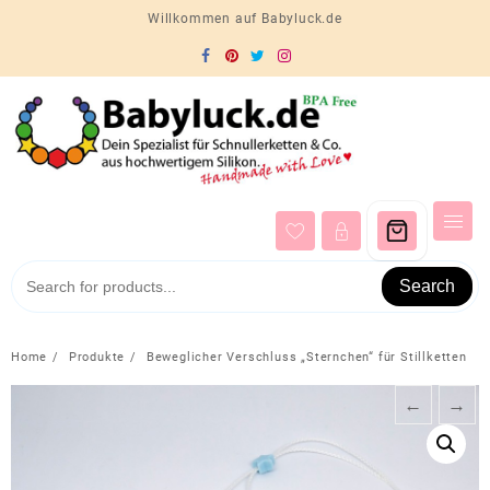
Skip
Willkommen auf Babyluck.de
to
content
Search
Home
Produkte
Beweglicher Verschluss „Sternchen“ für Stillketten
←
→