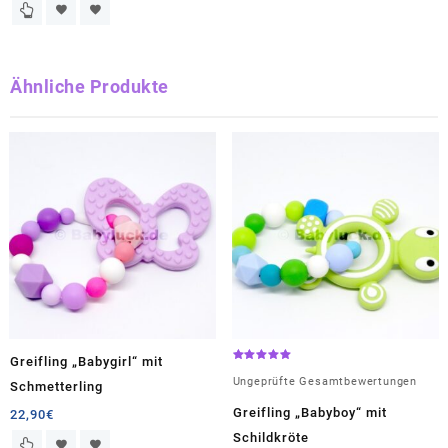
Ähnliche Produkte
Greifling „Babygirl“ mit
Bewertet
mit
Ungeprüfte Gesamtbewertungen
Schmetterling
5.00
von 5
Greifling „Babyboy“ mit
22,90
€
Schildkröte