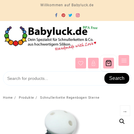
Skip
Willkommen auf Babyluck.de
to
content
Search
Home
Produkte
Schnullerkette Regenbogen Sterne
→