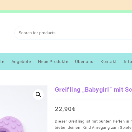
kte
Angebote
Neue Produkte
Über uns
Kontakt
Inf
Greifling „Babygirl“ mit S
22,90
€
Dieser Greifling ist mit bunten Perlen in 
bieten deinem Kind Anregung zum Spielen