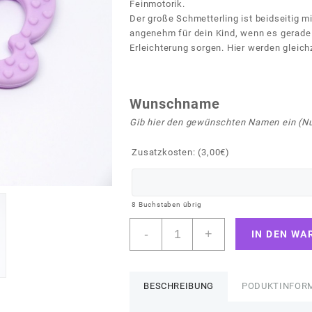
Feinmotorik.
Der große Schmetterling ist beidseitig 
angenehm für dein Kind, wenn es gerade 
Erleichterung sorgen. Hier werden gleich
Wunschname
Gib hier den gewünschten Namen ein (Nu
Zusatzkosten: (
3,00
€
)
8
Buchstaben übrig
Greifling
-
+
IN DEN WA
"Babygirl"
mit
Schmetterling
Menge
BESCHREIBUNG
PODUKTINFOR