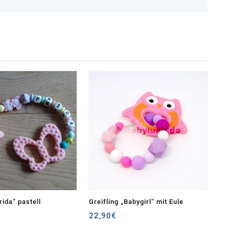
rida“ pastell
Greifling „Babygirl“ mit Eule
22,90
€