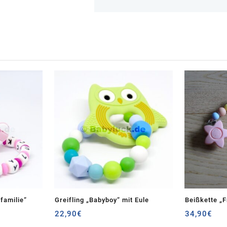
familie“
Greifling „Babyboy“ mit Eule
Beißkette „F
22,90
€
34,90
€