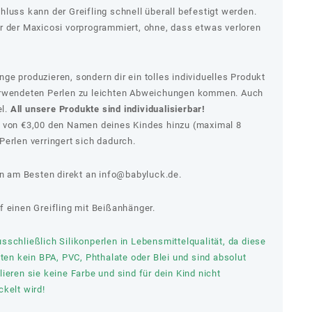
luss kann der Greifling schnell überall befestigt werden.
r der Maxicosi vorprogrammiert, ohne, dass etwas verloren
e produzieren, sondern dir ein tolles individuelles Produkt
erwendeten Perlen zu leichten Abweichungen kommen. Auch
el.
All unsere Produkte sind individualisierbar!
s von €3,00 den Namen deines Kindes hinzu (maximal 8
erlen verringert sich dadurch.
 am Besten direkt an
info@babyluck.de.
f einen Greifling mit Beißanhänger.
schließlich Silikonperlen in Lebensmittelqualität, da diese
lten kein BPA, PVC, Phthalate oder Blei und sind absolut
ieren sie keine Farbe und sind für dein Kind nicht
kelt wird!