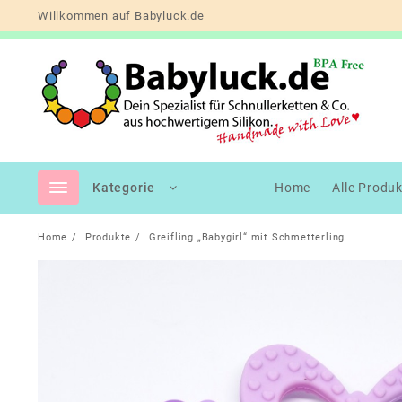
Skip
Willkommen auf Babyluck.de
to
content
Kategorie
Home
Alle Produ
Home
Produkte
Greifling „Babygirl“ mit Schmetterling